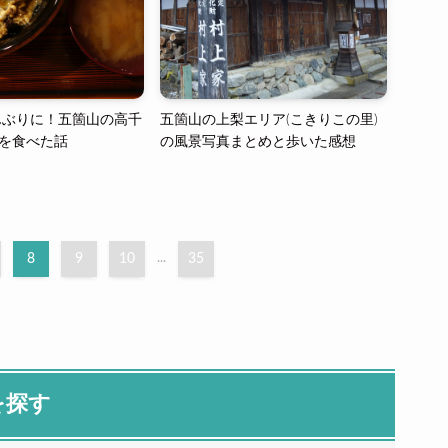
んぶりに！五箇山の高千
五箇山の上梨エリア(こきりこの里)
”を食べた話
の風景写真まとめと歩いた感想
8
9
10
...
35
を探す