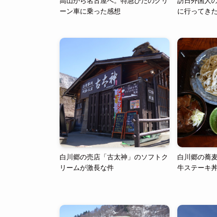
高山から名古屋へ。特急ひだのグリ
訪日外国人
ーン車に乗った感想
に行ってき
白川郷の売店「古太神」のソフトク
白川郷の蕎
リームが激長な件
牛ステーキ