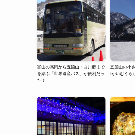
富山の高岡から五箇山・白川郷まで
五箇山の小
を結ぶ「世界遺産バス」が便利だっ
(かいむくら
た！