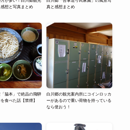
の方が多い！白川郷観光
白川郷「合掌造り民家園」の風景写
た感想と写真まとめ
真と感想まとめ
麦「脇本」で絶品の飛騨
白川郷の観光案内所にコインロッカ
丼を食べた話【禁煙】
ーがあるので重い荷物を持っている
なら使おう！