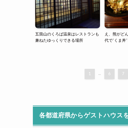
五箇山のくろば温泉はレストランも
え、熊がど
兼ねたゆっくりできる場所
代で”くま丼
1
...
6
7
各都道府県からゲストハウス