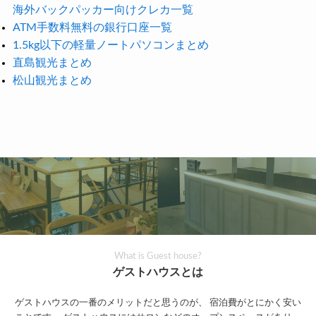
海外バックパッカー向けクレカ一覧
ATM手数料無料の銀行口座一覧
1.5kg以下の軽量ノートパソコンまとめ
直島観光まとめ
松山観光まとめ
What is Guest house?
ゲストハウスとは
ゲストハウスの一番のメリットだと思うのが、
宿泊費がとにかく安い