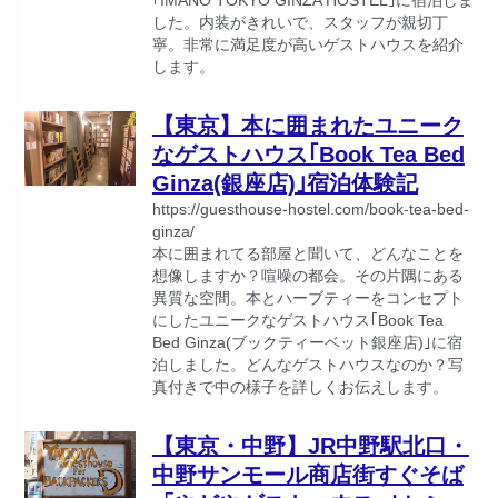
｢IMANO TOKYO GINZA HOSTEL｣に宿泊しま
した。内装がきれいで、スタッフが親切丁
寧。非常に満足度が高いゲストハウスを紹介
します。
【東京】本に囲まれたユニーク
なゲストハウス｢Book Tea Bed
Ginza(銀座店)｣宿泊体験記
https://guesthouse-hostel.com/book-tea-bed-
ginza/
本に囲まれてる部屋と聞いて、どんなことを
想像しますか？喧噪の都会。その片隅にある
異質な空間。本とハーブティーをコンセプト
にしたユニークなゲストハウス｢Book Tea
Bed Ginza(ブックティーベット銀座店)｣に宿
泊しました。どんなゲストハウスなのか？写
真付きで中の様子を詳しくお伝えします。
【東京・中野】JR中野駅北口・
中野サンモール商店街すぐそば