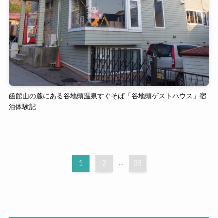
函館山の麓にある谷地頭温泉すぐそば「谷地頭ゲストハウス」宿
泊体験記
1
2
...
35