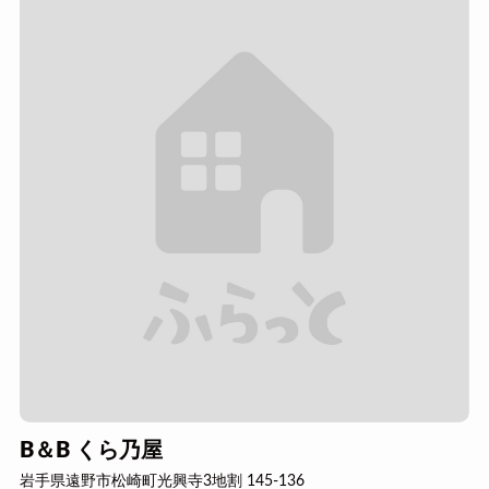
B＆B くら乃屋
岩手県遠野市松崎町光興寺3地割 145-136