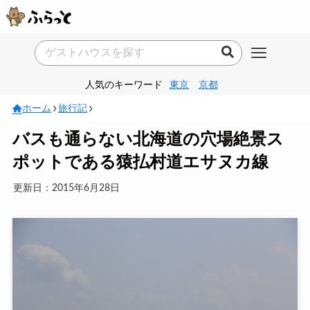
人気のキーワード
東京
京都
ホーム
旅行記
バスも通らない北海道の穴場絶景ス
ポットである猿払村道エサヌカ線
更新日：2015年6月28日