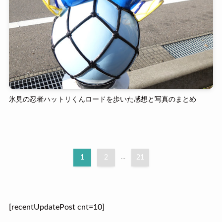
氷見の忍者ハットリくんロードを歩いた感想と写真のまとめ
1
2
...
21
[recentUpdatePost cnt=10]