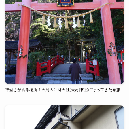
神聖さがある場所！天河大弁財天社(天河神社)に行ってきた感想