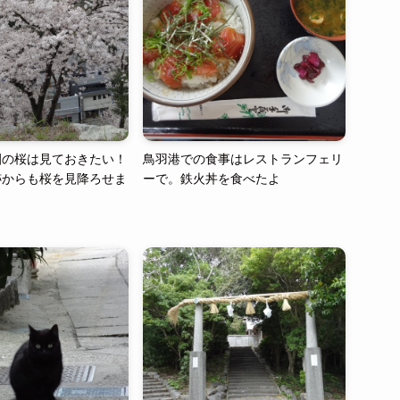
園の桜は見ておきたい！
鳥羽港での食事はレストランフェリ
跡からも桜を見降ろせま
ーで。鉄火丼を食べたよ