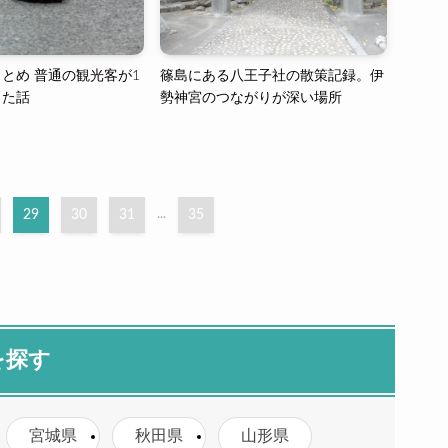
とめ 普通の観光客が1
篠島にある八王子社の散策記録。伊
した話
勢神宮のつながりが深い場所
29
30
31
...
35
を探す
宮城県
秋田県
山形県