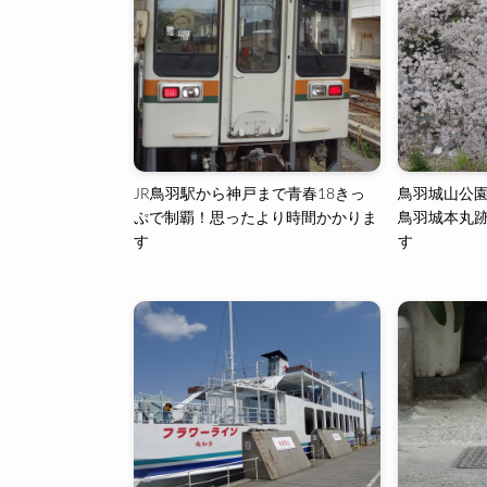
JR鳥羽駅から神戸まで青春18きっ
鳥羽城山公
ぷで制覇！思ったより時間かかりま
鳥羽城本丸
す
す