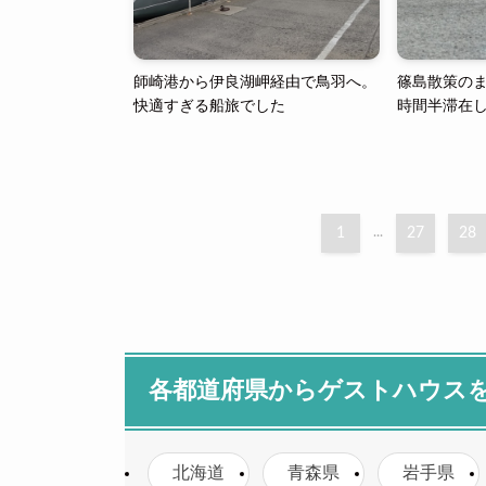
師崎港から伊良湖岬経由で鳥羽へ。
篠島散策のま
快適すぎる船旅でした
時間半滞在
1
...
27
28
各都道府県からゲストハウス
北海道
青森県
岩手県