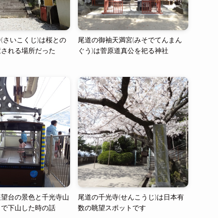
(さいこくじ)は桜との
尾道の御袖天満宮(みそでてんまん
癒される場所だった
ぐう)は菅原道真公を祀る神社
展望台の景色と千光寺山
尾道の千光寺(せんこうじ)は日本有
イで下山した時の話
数の眺望スポットです