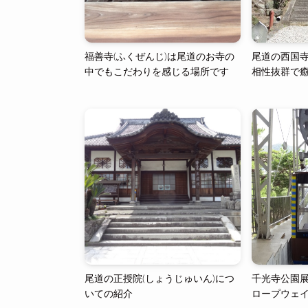
福善寺(ふくぜんじ)は尾道のお寺の
尾道の西国寺
中でもこだわりを感じる場所です
相性抜群で
尾道の正授院(しょうじゅいん)につ
千光寺公園
いての紹介
ロープウェ