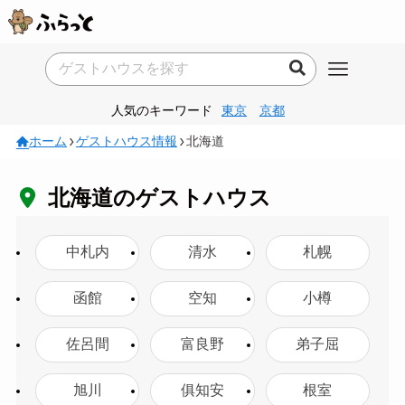
人気のキーワード
東京
京都
ホーム
ゲストハウス情報
北海道
北海道のゲストハウス
中札内
清水
札幌
函館
空知
小樽
佐呂間
富良野
弟子屈
旭川
俱知安
根室