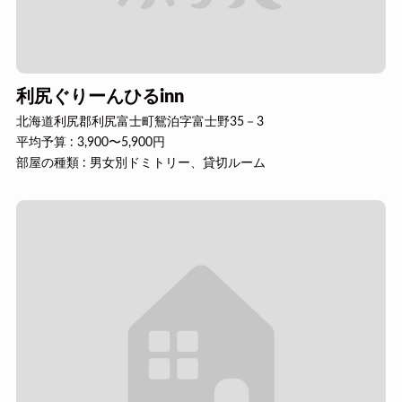
利尻ぐりーんひるinn
北海道利尻郡利尻富士町鴛泊字富士野35－3
平均予算 : 3,900〜5,900円
部屋の種類 : 男女別ドミトリー、貸切ルーム