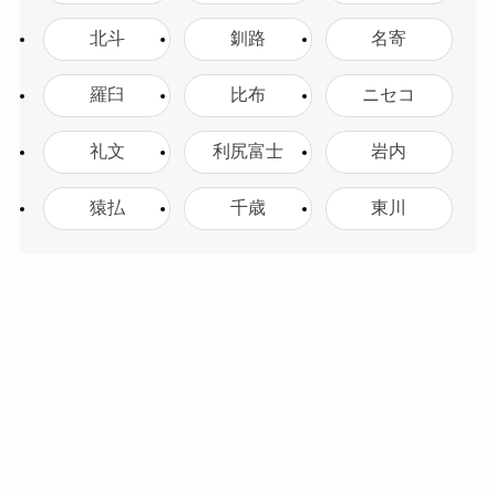
北斗
釧路
名寄
羅臼
比布
ニセコ
礼文
利尻富士
岩内
猿払
千歳
東川