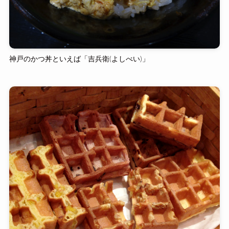
神戸のかつ丼といえば「吉兵衛(よしべい)」