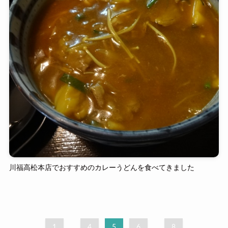
川福高松本店でおすすめのカレーうどんを食べてきました
1
...
4
5
6
...
8