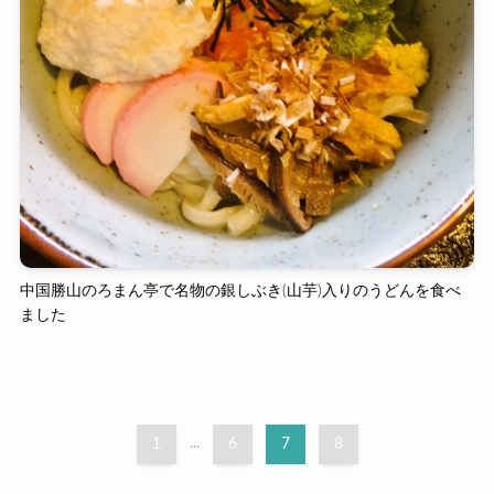
中国勝山のろまん亭で名物の銀しぶき(山芋)入りのうどんを食べ
ました
1
...
6
7
8