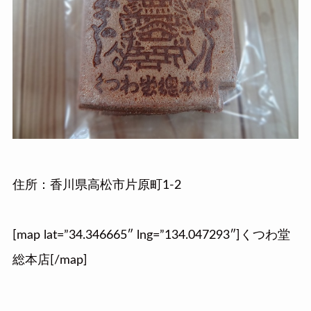
住所：香川県高松市片原町1-2
[map lat=”34.346665″ lng=”134.047293″]くつわ堂
総本店[/map]