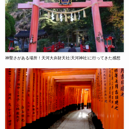
神聖さがある場所！天河大弁財天社(天河神社)に行ってきた感想