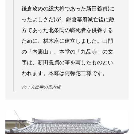
鎌倉攻めの総大将であった新田義貞(に
ったよしさだ)が、鎌倉幕府滅亡後に敵
方であった北条氏の戦死者を供養する
ために、材木座に建立しました。山門
の「内裏山」、本堂の「九品寺」の文
字は、新田義貞の筆を写したものとい
われます。本尊は阿弥陀三尊です。
via：九品寺の案内板