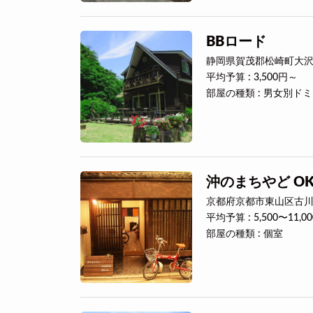
BBロード
静岡県賀茂郡松崎町大沢4
平均予算 : 3,500円～
部屋の種類 : 男女別ド
沖のまちやど OKI'
京都府京都市東山区古川町
平均予算 : 5,500〜11,0
部屋の種類 : 個室