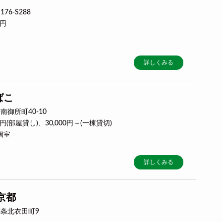
6-S288
0円
詳しくみる
ばこ
御所町40-10
00円(部屋貸し)、30,000円～(一棟貸切)
個室
詳しくみる
京都
条北衣田町9