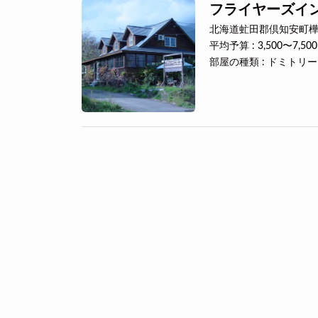
フライヤーズイ
北海道虻田郡倶知安町樺山
平均予算 : 3,500〜7,50
部屋の種類 : ドミトリ