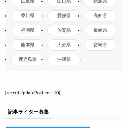
広島県
山口県
徳島県
香川県
愛媛県
高知県
福岡県
佐賀県
長崎県
熊本県
大分県
宮崎県
鹿児島県
沖縄県
[recentUpdatePost cnt=10]
記事ライター募集