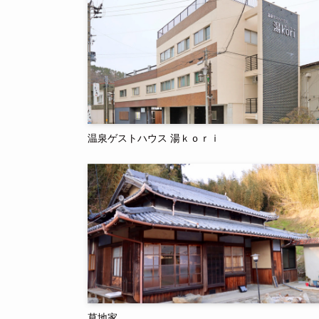
温泉ゲストハウス 湯ｋｏｒｉ
草地家