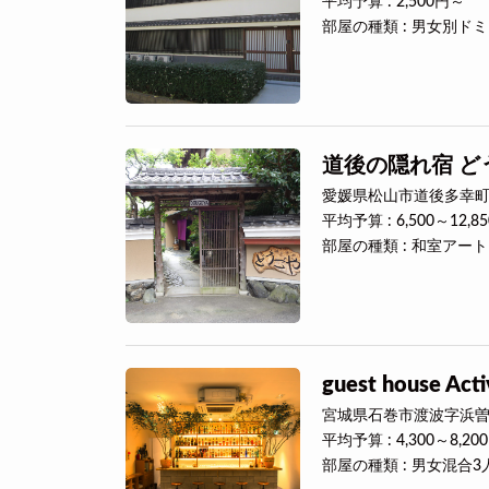
平均予算 : 2,500円～
部屋の種類 : 男女別ド
道後の隠れ宿 どう
愛媛県松山市道後多幸町6
平均予算 : 6,500～12,8
部屋の種類 : 和室ア
guest house Acti
宮城県石巻市渡波字浜曽根
平均予算 : 4,300～8,20
部屋の種類 : 男女混