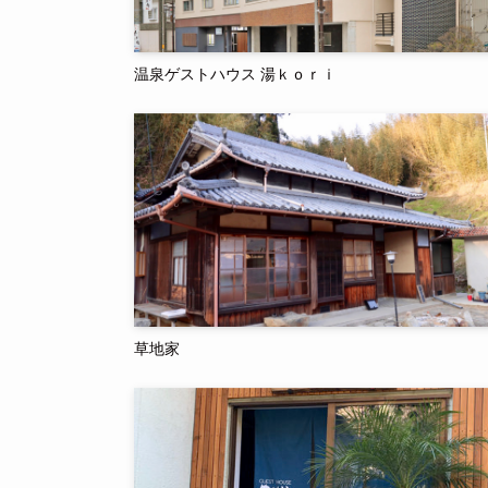
温泉ゲストハウス 湯ｋｏｒｉ
草地家