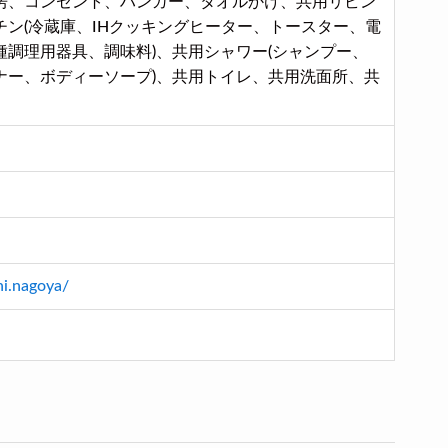
房、コンセント、ハンガー、タオルかけ、共用リビン
チン(冷蔵庫、IHクッキングヒーター、トースター、電
種調理用器具、調味料)、共用シャワー(シャンプー、
ナー、ボディーソープ)、共用トイレ、共用洗面所、共
hi.nagoya/