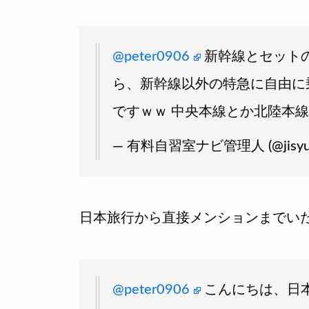
@peter0906
新幹線とセットの
ら、新幹線以外の特急に自由に
ですｗｗ 中央本線とか北陸本
— 有料自習室ナビ管理人 (@jisyuu
日本旅行から直接メンションまでい
@peter0906
こんにちは、日