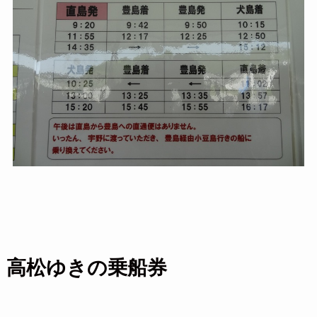
高松ゆきの乗船券