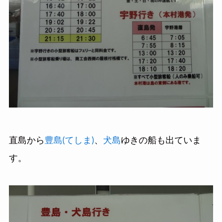
直島から
豊島(てしま)
、
犬島
ゆきの船も出ていま
す。