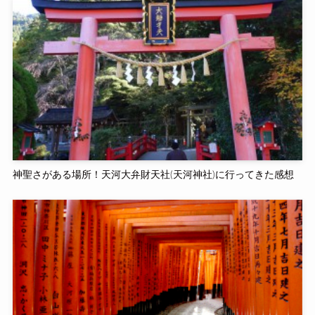
神聖さがある場所！天河大弁財天社(天河神社)に行ってきた感想