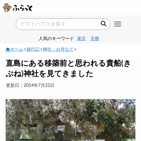
人気のキーワード
東京
京都
ホーム
旅行記
神社・お寺など
直島にある移築前と思われる貴船(き
ぶね)神社を見てきました
更新日：2014年7月22日