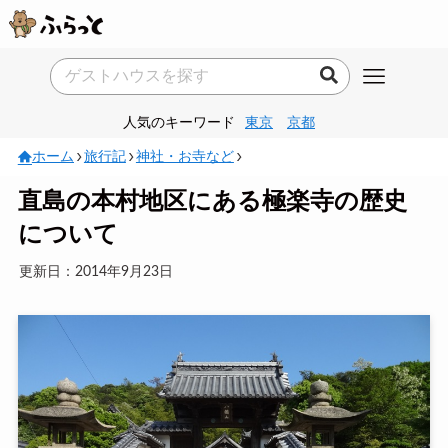
人気のキーワード
東京
京都
ホーム
旅行記
神社・お寺など
直島の本村地区にある極楽寺の歴史
について
更新日：2014年9月23日