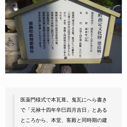
医薬門様式で本瓦葺。鬼瓦にへら書き
で「元禄十四年辛巳四月吉日」とある
ところから、本堂、客殿と同時期の建