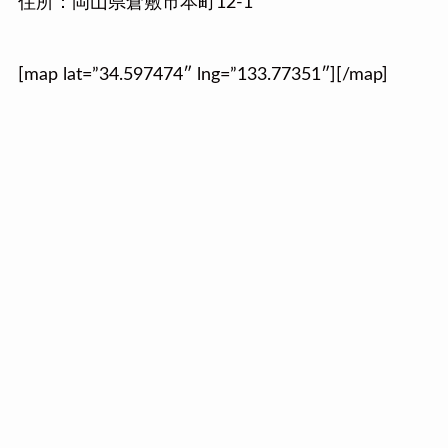
住所：岡山県倉敷市本町12-1
[map lat=”34.597474″ lng=”133.77351″][/map]