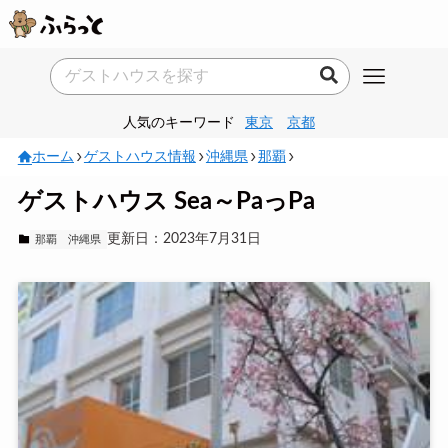
人気のキーワード
東京
京都
ホーム
ゲストハウス情報
沖縄県
那覇
ゲストハウス Sea～PaっPa
更新日：2023年7月31日
那覇
沖縄県