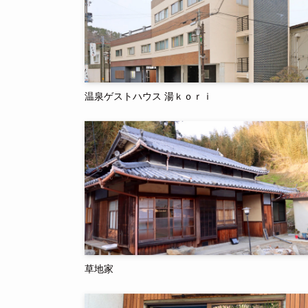
温泉ゲストハウス 湯ｋｏｒｉ
草地家