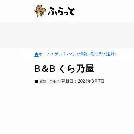
ホーム
ゲストハウス情報
岩手県
遠野
B＆B くら乃屋
更新日：2023年8月7日
遠野
岩手県