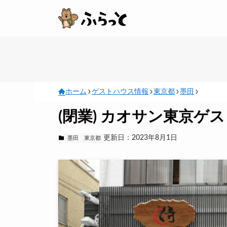
ホーム
ゲストハウス情報
東京都
墨田
(閉業) カオサン東京ゲ
更新日：2023年8月1日
墨田
東京都