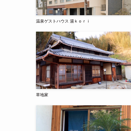
温泉ゲストハウス 湯ｋｏｒｉ
草地家