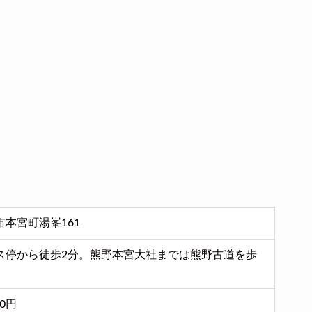
本宮町湯峯161
ス停から徒歩2分。熊野本宮大社までは熊野古道を歩
00円