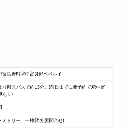
中富良野町字中富良野ベベルイ
より町営バスで約15分。(前日までに要予約でJR中富
あり)
円
ドミトリー、一棟貸切(要問合せ)