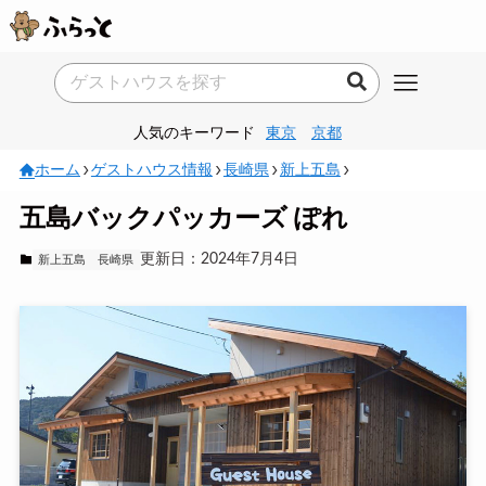
人気のキーワード
東京
京都
ホーム
ゲストハウス情報
長崎県
新上五島
五島バックパッカーズ ぽれ
更新日：2024年7月4日
新上五島
長崎県