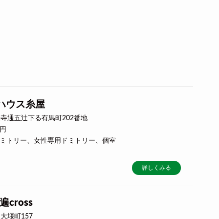
ハウス糸屋
寺通五辻下る有馬町202番地
0円
合ドミトリー、女性専用ドミトリー、個室
詳しくみる
遍cross
大堰町157