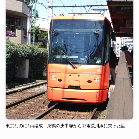
東京なのに1両編成！巣鴨の庚申塚から都電荒川線に乗った話