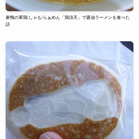
巣鴨の軍鶏(しゃも)らぁめん「鶏頂天」で醤油ラーメンを食べた
話