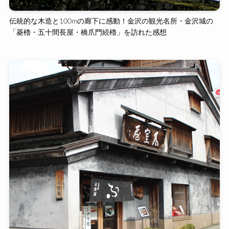
伝統的な木造と100mの廊下に感動！金沢の観光名所・金沢城の
「菱櫓・五十間長屋・橋爪門続櫓」を訪れた感想