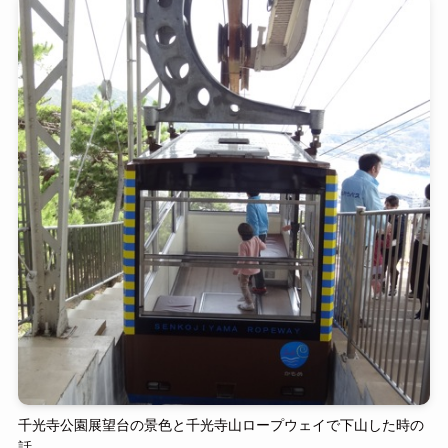
千光寺公園展望台の景色と千光寺山ロープウェイで下山した時の