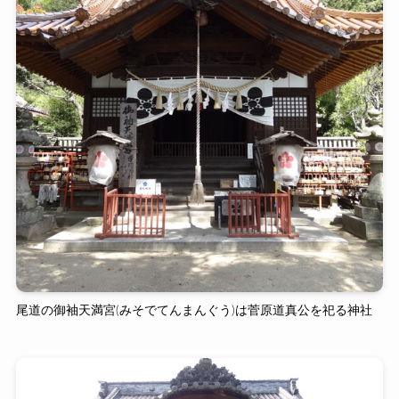
尾道の御袖天満宮(みそでてんまんぐう)は菅原道真公を祀る神社