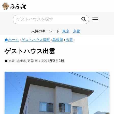
人気のキーワード
東京
京都
ホーム
ゲストハウス情報
島根県
出雲
ゲストハウス出雲
更新日：2023年8月1日
出雲
島根県