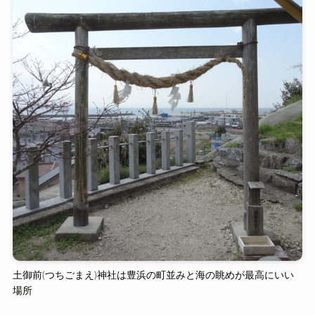
土御前(つちごまえ)神社は豊浜の町並みと海の眺めが最高にいい
場所