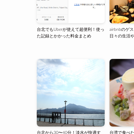
台北でもUberが使えて超便利！使っ
airbnbの
た記録とかかった料金まとめ
日々の生活
台北から30〜40分！淡水が快適す
台湾で食べ