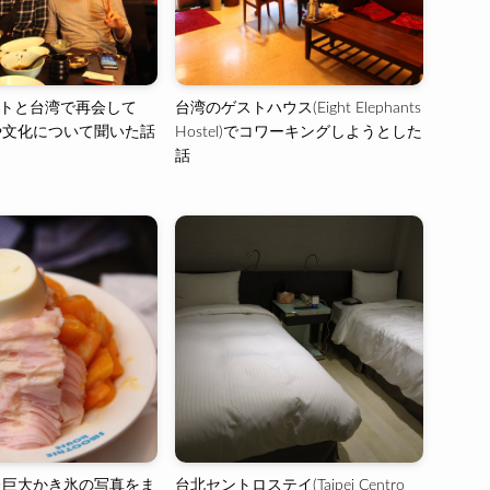
ゲストと台湾で再会して
台湾のゲストハウス(Eight Elephants
や文化について聞いた話
Hostel)でコワーキングしようとした
話
た巨大かき氷の写真をま
台北セントロステイ(Taipei Centro